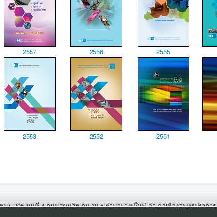
2557
2556
2555
2553
2552
2551
หาชน)
205 หมู่ที่ 4 ถนนสุขุมวิท กม.39.5 ตำบลบางปูใหม่ อำเภอเมืองสมุทรปรากา
-2323-1087 โทรสาร: 0-2323-9283 เว็บไซต์: www.ut.co.th