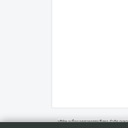
บริษัท ยูเนี่ยนอุตสาหกรรมสิ่งทอ จำกัด (ม
โทรศัพท์ : 0-2323-1085 , 0-2323-1086 , 0